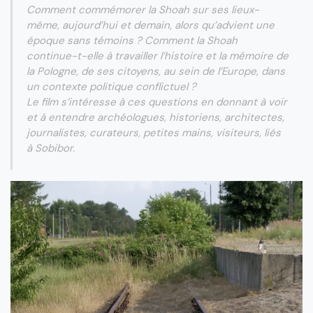
Comment commémorer la Shoah sur ses lieux-
même, aujourd’hui et demain, alors qu’advient une
époque sans témoins ? Comment la Shoah
continue-t-elle à travailler l’histoire et la mémoire de
la Pologne, de ses citoyens, au sein de l’Europe, dans
un contexte politique conflictuel ?
Le film s’intéresse à ces questions en donnant à voir
et à entendre archéologues, historiens, architectes,
journalistes, curateurs, petites mains, visiteurs, liés
à Sobibor.