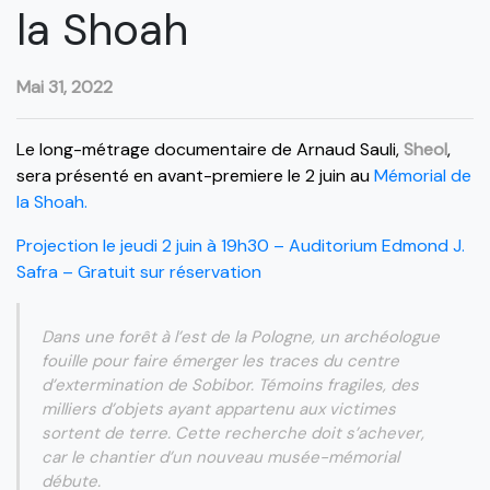
la Shoah
Mai 31, 2022
Le long-métrage documentaire de Arnaud Sauli,
Sheol
,
sera présenté en avant-premiere le 2 juin au
Mémorial de
la Shoah.
Projection le jeudi 2 juin à 19h30 – Auditorium Edmond J.
Safra – Gratuit sur réservation
Dans une forêt à l’est de la Pologne, un archéologue
fouille pour faire émerger les traces du centre
d’extermination de Sobibor. Témoins fragiles, des
milliers d’objets ayant appartenu aux victimes
sortent de terre. Cette recherche doit s’achever,
car le chantier d’un nouveau musée-mémorial
débute.