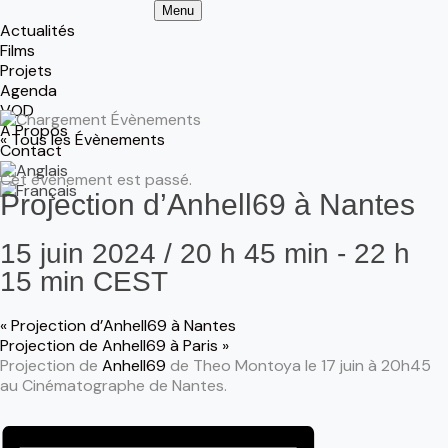
Menu
Actualités
Films
Projets
Agenda
VOD
À Propos
« Tous les Évènements
Contact
Cet évènement est passé.
Projection d’Anhell69 à Nantes
15 juin 2024 / 20 h 45 min
-
22 h
15 min
CEST
«
Projection d’Anhell69 à Nantes
Projection de Anhell69 à Paris
»
Projection de
Anhell69
de Theo Montoya le 17 juin à 20h45
au Cinématographe de Nantes.