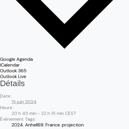
Google Agenda
iCalendar
Outlook 365
Outlook Live
Détails
Date :
15 juin 2024
Heure :
20 h 45 min - 22 h 15 min
CEST
Évènement Tags:
2024
,
Anhell69
,
France
,
projection