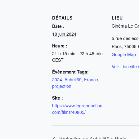
DÉTAILS
LIEU
Cinéma Le Gr
Date :
18 juin 2024
5 rue des éco
Heure :
Paris
,
75005
21 h 15 min - 22 h 45 min
Google Map
CEST
Voir Lieu site
Évènement Tags:
2024
,
Anhell69
,
France
,
projection
Site :
https://www.legrandaction.
com/films/40805/
Projection de Anhell69 à Paris