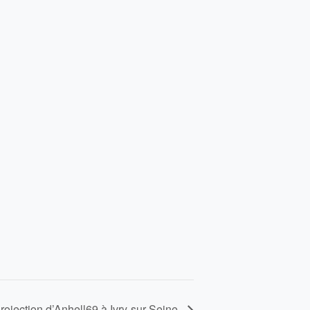
rojection d’Anhell69 à Ivry-sur-Seine