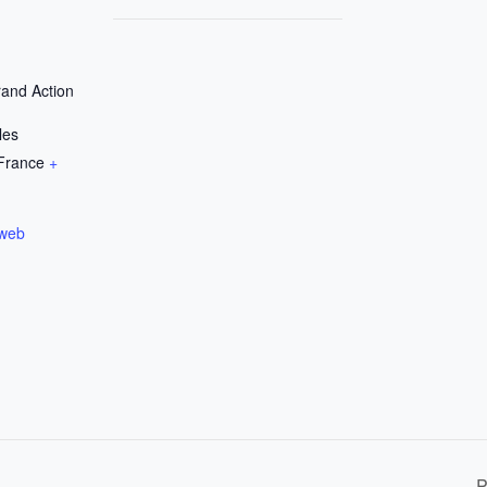
and Action
les
France
+
 web
P