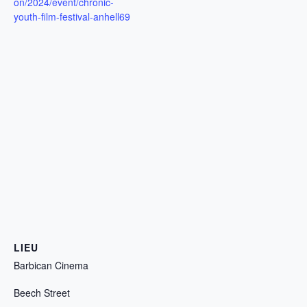
on/2024/event/chronic-
youth-film-festival-anhell69
LIEU
Barbican Cinema
Beech Street