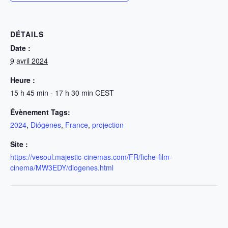
DÉTAILS
Date :
9 avril 2024
Heure :
15 h 45 min - 17 h 30 min
CEST
Évènement Tags:
2024
,
Diógenes
,
France
,
projection
Site :
https://vesoul.majestic-cinemas.com/FR/fiche-film-
cinema/MW3EDY/diogenes.html