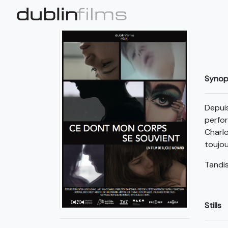
Synop
Depuis
perfor
Charlo
toujou
Tandis
Stills