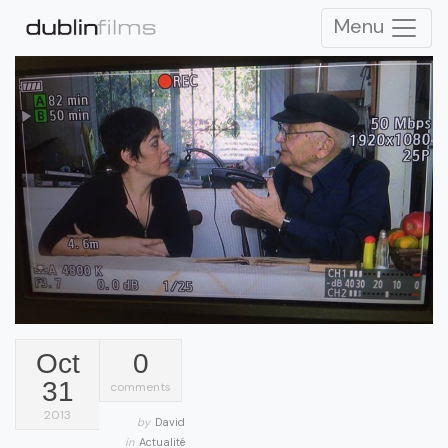
Menu
Oct
0
31
comments
2013
by
David
in
Actualité