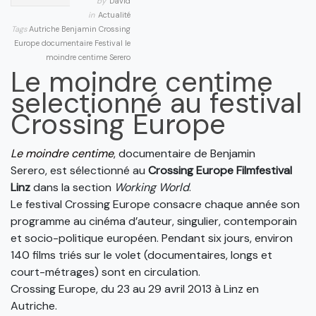
by
David
in
Actualité
Tags
Autriche
Benjamin
Crossing
Europe
documentaire
Festival
le
moindre centime
Serero
Le moindre centime
selectionné au festival
Crossing Europe
Le moindre centime
, documentaire de Benjamin
Serero, est sélectionné au
Crossing Europe Filmfestival
Linz
dans la section
Working World
.
Le festival Crossing Europe consacre chaque année son
programme au cinéma d’auteur, singulier, contemporain
et socio-politique européen. Pendant six jours, environ
140 films triés sur le volet (documentaires, longs et
court-métrages) sont en circulation.
Crossing Europe, du 23 au 29 avril 2013 à Linz en
Autriche.