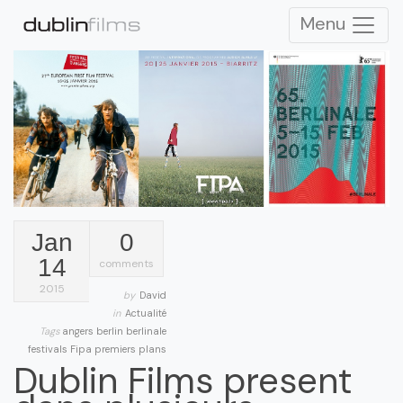
Menu
Jan
0
14
comments
2015
by
David
in
Actualité
Tags
angers
berlin
berlinale
festivals
Fipa
premiers plans
Dublin Films present