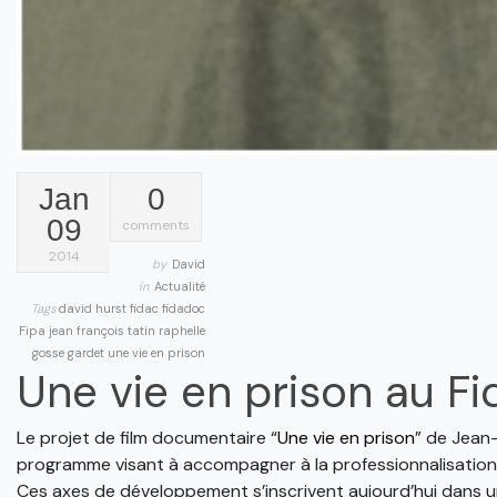
Jan
0
09
comments
2014
by
David
in
Actualité
Tags
david hurst
fidac
fidadoc
Fipa
jean françois tatin
raphelle
gosse gardet
une vie en prison
Une vie en prison au Fi
Le projet de film documentaire “
Une vie en prison
” de Jean-
programme visant à accompagner à la professionnalisation, e
Ces axes de développement s’inscrivent aujourd’hui dans un