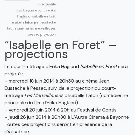
in
Actualité
Tags
bayonne
contis
erika
haglund
isabelle en forêt
isabelle lafon
jean eustache
l'autre cinema
les merveilleuses
pessac
projection
“Isabelle en Foret” –
projections
Le court-métrage d’Erika Haglund
Isabelle en Forêt
sera
projeté :
– mercredi 18 juin 2014 à 20h30 au cinéma Jean
Eustache à Pessac, suivi de la projection du court-
métrage
Les Merveilleuses
d’Isabelle Lafon (comédienne
principale du film d’Erika Haglund)
– vendredi 20 juin 2014 à 20h au Festival de Contis
– jeudi 26 juin 2014 à 20h30 à L’Autre Cinéma à Bayonne
Toutes ces projections seront en présence de la
réalisatrice.