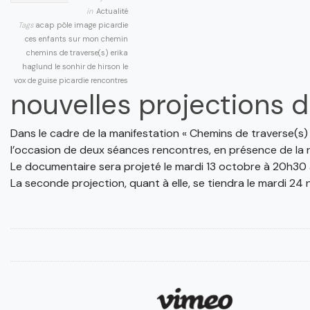
in
Actualité
Tags
acap pôle image picardie
ces enfants sur mon chemin
chemins de traverse(s)
erika
haglund
le sonhir de hirson
le
vox de guise
picardie
rencontres
nouvelles projections 
Dans le cadre de la manifestation « Chemins de traverse(s) 
l’occasion de deux séances rencontres, en présence de la ré
Le documentaire sera projeté le mardi 13 octobre à 20h30 
La seconde projection, quant à elle, se tiendra le mardi 24