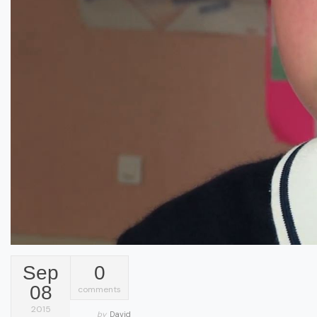
Sep
0
08
comments
2015
by
David