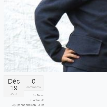
Déc
0
19
comments
2013
by
David
in
Actualité
Tags
jeanne oberson
l'usine