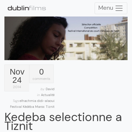
Menu
Nov
0
24
comments
2014
by
David
in
Actualité
Tags
elhachmia didi-alaoui
Festival
Kédéba
Maroc
Tiznit
Kedeba selectionne a
Tiznit