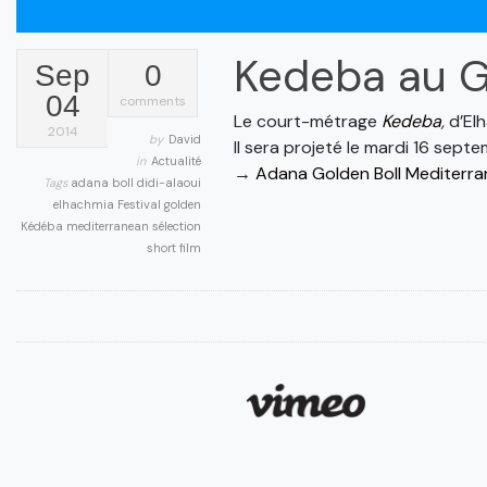
Kedeba au G
Sep
0
04
comments
Le court-métrage
Kedeba
,
d’Elh
2014
by
David
Il sera projeté le mardi 16 sept
in
Actualité
→
Adana Golden Boll Mediterran
Tags
adana
boll
didi-alaoui
elhachmia
Festival
golden
Kédéba
mediterranean
sélection
short film