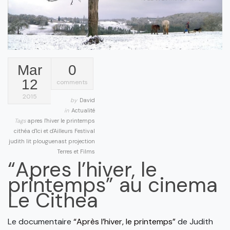
Mar
0
12
comments
2015
by
David
in
Actualité
Tags
apres l'hiver le printemps
cithéa
d'Ici et d'Ailleurs
Festival
judith lit
plouguenast
projection
Terres et Films
“Apres l’hiver, le
printemps” au cinema
Le Cithea
Le documentaire
“Après l’hiver, le printemps”
de Judith