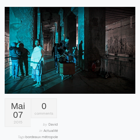
Mai
0
07
comments
2015
by
David
in
Actualité
Tags
bordeaux métropole