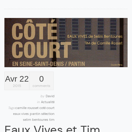
Avr 22
0
2015
comments
by
David
in
Actualité
Tags
camille rousset
coté court
eaux vives
pantin
sélection
selim bentounes
tim
Eaux Vives et Tim