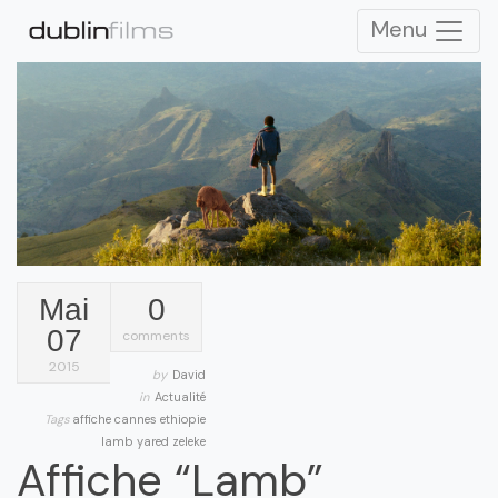
Menu
Mai
0
07
comments
2015
by
David
in
Actualité
Tags
affiche
cannes
ethiopie
lamb
yared zeleke
Affiche “Lamb”