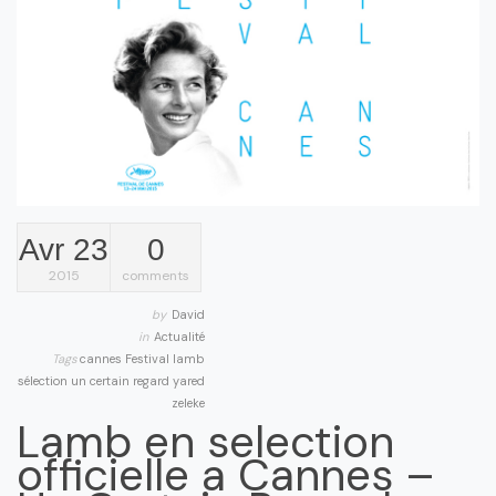
Avr 23
0
2015
comments
by
David
in
Actualité
Tags
cannes
Festival
lamb
sélection
un certain regard
yared
zeleke
Lamb en selection
officielle a Cannes –