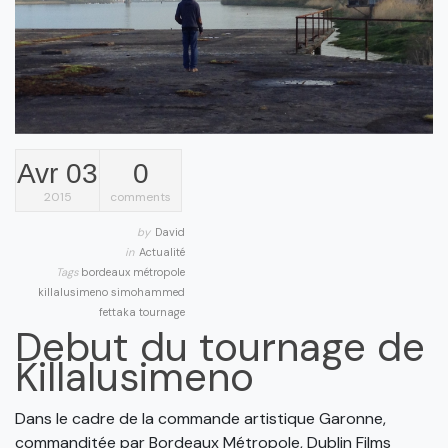
Avr 03
0
2015
comments
by
David
in
Actualité
Tags
bordeaux métropole
killalusimeno
simohammed
fettaka
tournage
Debut du tournage de
Killalusimeno
Dans le cadre de la commande artistique Garonne,
commanditée par Bordeaux Métropole, Dublin Films