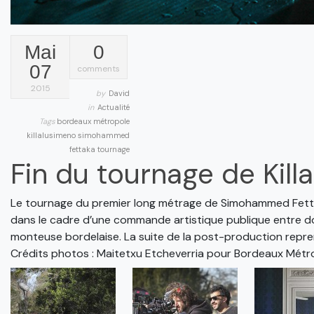
Mai
0
07
comments
2015
by
David
in
Actualité
Tags
bordeaux métropole
killalusimeno
simohammed
fettaka
tournage
Fin du tournage de Kill
Le tournage du premier long métrage de Simohammed Fetta
dans le cadre d’une commande artistique publique entre do
monteuse bordelaise. La suite de la post-production repr
Crédits photos : Maitetxu Etcheverria pour Bordeaux Métrop