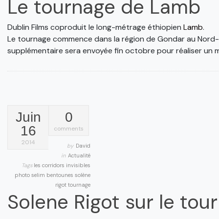
Le tournage de Lamb
Dublin Films coproduit le long-métrage éthiopien
Lamb
.
Le tournage commence dans la région de Gondar au Nord-Oue
supplémentaire sera envoyée fin octobre pour réaliser un 
Juin
0
16
comments
2014
by
David
in
Actualité
Tags
les corridors invisibles
photo
selim bentounes
solène
rigot
tournage
Solene Rigot sur le tou