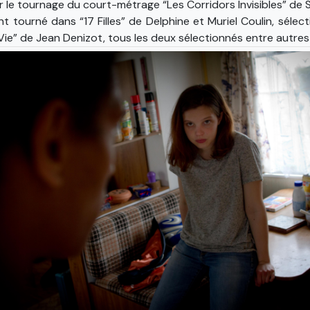
ur le tournage du court-métrage “Les Corridors Invisibles” de 
urné dans “17 Filles” de Delphine et Muriel Coulin, sélecti
ie” de Jean Denizot, tous les deux sélectionnés entre autres 