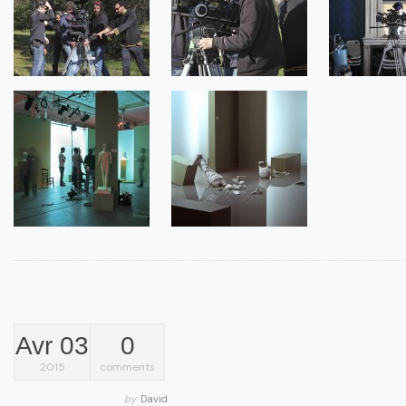
Avr 03
0
2015
comments
by
David