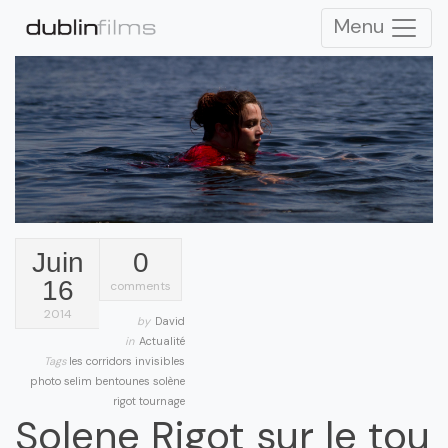
Menu
Juin
0
16
comments
2014
by
David
in
Actualité
Tags
les corridors invisibles
photo
selim bentounes
solène
rigot
tournage
Solene Rigot sur le tou