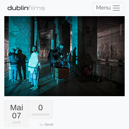
Menu
Mai
0
07
comments
2015
by
David