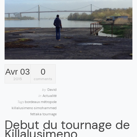
Avr 03
0
2015
comments
by
David
in
Actualité
Tags
bordeaux métropole
killalusimeno
simohammed
fettaka
tournage
Debut du tournage de
Killalusimeno