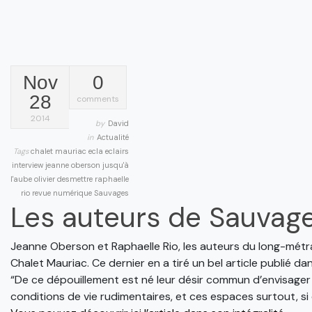
Nov
0
28
comments
2014
by
David
in
Actualité
Tags
chalet mauriac
ecla
eclairs
interview
jeanne oberson
jusqu'à
l'aube
olivier desmettre
raphaelle
rio
revue numérique
Sauvages
Les auteurs de Sauvage
Jeanne Oberson et Raphaelle Rio, les auteurs du long-métra
Chalet Mauriac. Ce dernier en a tiré un bel article publié dan
“De ce dépouillement est né leur désir commun d’envisager 
conditions de vie rudimentaires, et ces espaces surtout, s