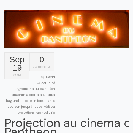
Sep
0
19
comments
2013
by
David
in
Actualité
Tags
cinema du panthéon
elhachmia didi-alaoui
erika
haglund
isabelle en forêt
jeanne
oberson
jusqu'à l'aube
Kédéba
projections
raphaelle rio
Projection au cinema d
Pantheon