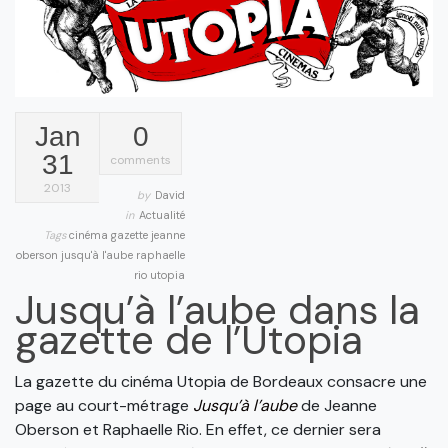
Jan
0
31
comments
2013
by
David
in
Actualité
Tags
cinéma
gazette
jeanne
oberson
jusqu'à l'aube
raphaelle
rio
utopia
Jusqu’à l’aube dans la
gazette de l’Utopia
La gazette du cinéma Utopia de Bordeaux consacre une
page au court-métrage
Jusqu’à l’aube
de Jeanne
Oberson et Raphaelle Rio. En effet, ce dernier sera