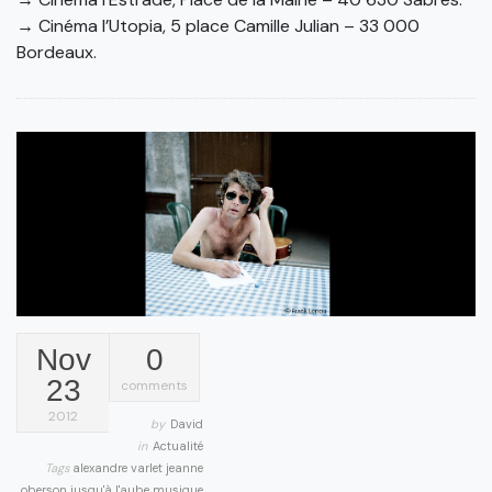
→ Cinéma l’Utopia, 5 place Camille Julian – 33 000
Bordeaux.
Nov
0
23
comments
2012
by
David
in
Actualité
Tags
alexandre varlet
jeanne
oberson
jusqu'à l'aube
musique