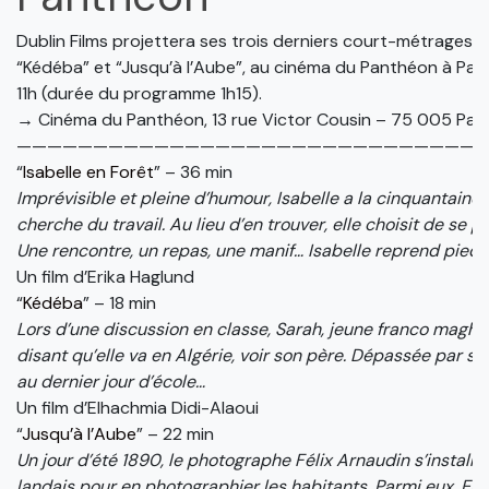
Dublin Films projettera ses trois derniers court-métrages : “
“Kédéba” et “Jusqu’à l’Aube”, au cinéma du Panthéon à Par
11h (durée du programme 1h15).
→ Cinéma du Panthéon, 13 rue Victor Cousin – 75 005 Pari
——————————————————————————————
“
Isabelle en Forêt
” – 36 min
Imprévisible et pleine d’humour, Isabelle a la cinquantaine.
cherche du travail. Au lieu d’en trouver, elle choisit de se p
Une rencontre, un repas, une manif… Isabelle reprend pied.
Un film d’Erika Haglund
“
Kédéba
” – 18 min
Lors d’une discussion en classe, Sarah, jeune franco maghr
disant qu’elle va en Algérie, voir son père. Dépassée par so
au dernier jour d’école…
Un film d’Elhachmia Didi-Alaoui
“
Jusqu’à l’Aube
” – 22 min
Un jour d’été 1890, le photographe Félix Arnaudin s’instal
landais pour en photographier les habitants. Parmi eux, Emil