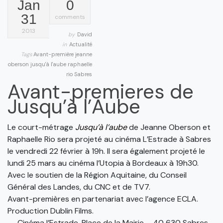
Jan
0
31
comments
2013
by
David
in
Actualité
Tags
Avant-première
jeanne
oberson
jusqu'à l'aube
raphaelle
rio
Sabres
Avant-premieres de
Jusqu’à l’Aube
Le court-métrage
Jusqu’à l’aube
de Jeanne Oberson et
Raphaelle Rio sera projeté au cinéma L’Estrade à Sabres
le vendredi 22 février à 19h. Il sera également projeté le
lundi 25 mars au cinéma l’Utopia à Bordeaux à 19h30.
Avec le soutien de la Région Aquitaine, du Conseil
Général des Landes, du CNC et de TV7.
Avant-premières en partenariat avec l’agence ECLA.
Production Dublin Films.
→ Cinéma l’Estrade, Place de la Mairie – 40 630 Sabres.