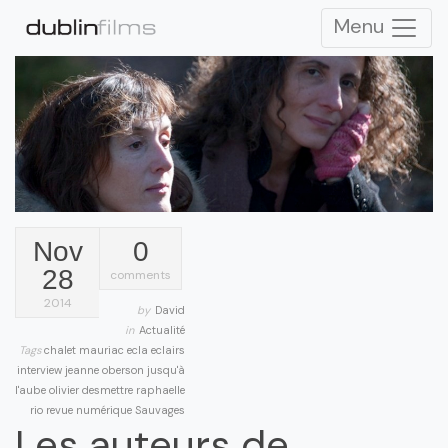
Menu
Nov
0
28
comments
2014
by
David
in
Actualité
Tags
chalet mauriac
ecla
eclairs
interview
jeanne oberson
jusqu'à
l'aube
olivier desmettre
raphaelle
rio
revue numérique
Sauvages
Les auteurs de