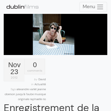
Menu
Nov
0
23
comments
2012
by
David
in
Actualité
Tags
alexandre varlet
jeanne
oberson
jusqu'à l'aube
musique
originale
raphaelle rio
Enregistrement de la