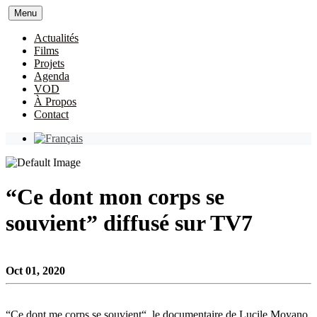
Menu
Actualités
Films
Projets
Agenda
VOD
À Propos
Contact
“Ce dont mon corps se
souvient” diffusé sur TV7
Oct 01, 2020
“
Ce dont me corps se souvient
“, le documentaire de Lucile Moyano